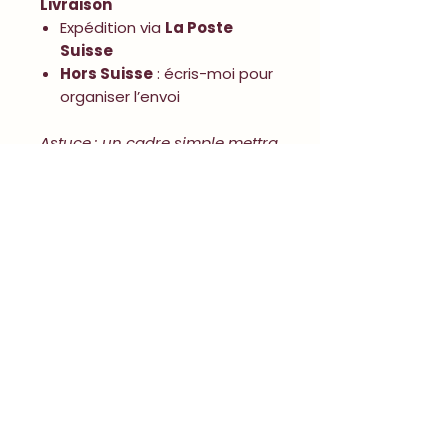
Livraison
Expédition via
La Poste
Suisse
Hors Suisse
: écris-moi pour
organiser l’envoi
Astuce : un cadre simple mettra
l’illustration en valeur sans
voler la vedette.
tu veux travailler
avec studio lebeau ?
Si tu te reconnais dans mon univers et
ma manière de travailler, je t’invite à
remplir le formulaire de réservation
pour me présenter ton projet.
soumettre ma demande